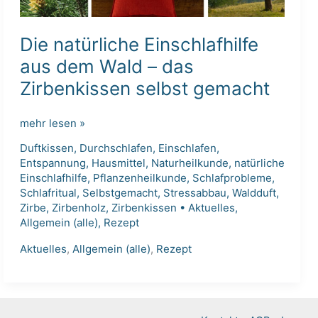
Die natürliche Einschlafhilfe
aus dem Wald – das
Zirbenkissen selbst gemacht
Die
mehr lesen »
natürliche
Duftkissen
,
Durchschlafen
,
Einschlafen
,
Einschlafhilfe
Entspannung
,
Hausmittel
,
Naturheilkunde
,
natürliche
aus
Einschlafhilfe
,
Pflanzenheilkunde
,
Schlafprobleme
,
dem
Schlafritual
,
Selbstgemacht
,
Stressabbau
,
Waldduft
,
Wald
Zirbe
,
Zirbenholz
,
Zirbenkissen
•
Aktuelles
,
Allgemein (alle)
,
Rezept
–
das
Aktuelles
,
Allgemein (alle)
,
Rezept
Zirbenkissen
selbst
gemacht