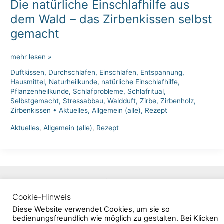
Die natürliche Einschlafhilfe aus
dem Wald – das Zirbenkissen selbst
gemacht
Die
mehr lesen »
natürliche
Duftkissen
,
Durchschlafen
,
Einschlafen
,
Entspannung
,
Einschlafhilfe
Hausmittel
,
Naturheilkunde
,
natürliche Einschlafhilfe
,
aus
Pflanzenheilkunde
,
Schlafprobleme
,
Schlafritual
,
dem
Selbstgemacht
,
Stressabbau
,
Waldduft
,
Zirbe
,
Zirbenholz
,
Zirbenkissen
•
Aktuelles
,
Allgemein (alle)
,
Rezept
Wald
–
Aktuelles
,
Allgemein (alle)
,
Rezept
das
Zirbenkissen
selbst
gemacht
Kontakt
AGB
Impressum
Datenschutzerklärung
Cookie-Hinweis
Copyright © 2026 Salvia-Heilpflanzenschule
Diese Website verwendet Cookies, um sie so
bedienungsfreundlich wie möglich zu gestalten. Bei Klicken