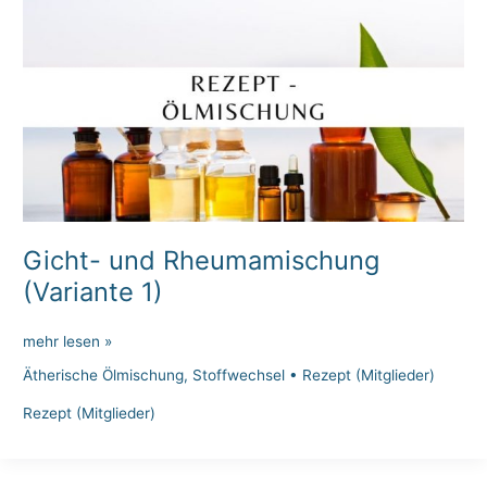
Gicht- und Rheumamischung
(Variante 1)
Gicht-
mehr lesen »
und
Ätherische Ölmischung
,
Stoffwechsel
•
Rezept (Mitglieder)
Rheumamischung
(Variante
Rezept (Mitglieder)
1)