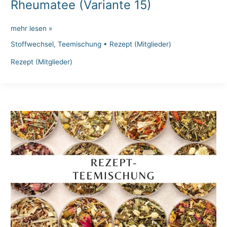
Rheumatee (Variante 15)
Rheumatee
mehr lesen »
(Variante
Stoffwechsel
,
Teemischung
•
Rezept (Mitglieder)
15)
Rezept (Mitglieder)