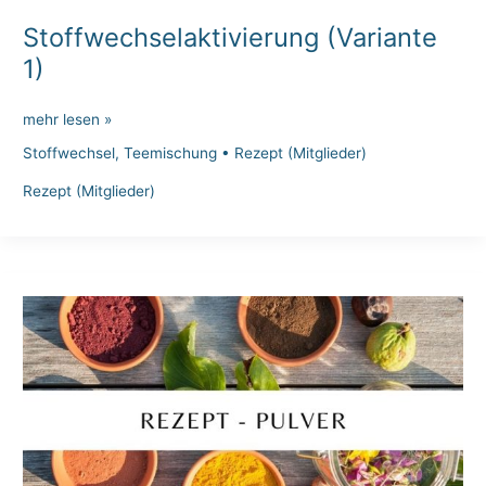
Stoffwechselaktivierung (Variante
1)
Stoffwechselaktivierung
mehr lesen »
(Variante
Stoffwechsel
,
Teemischung
•
Rezept (Mitglieder)
1)
Rezept (Mitglieder)