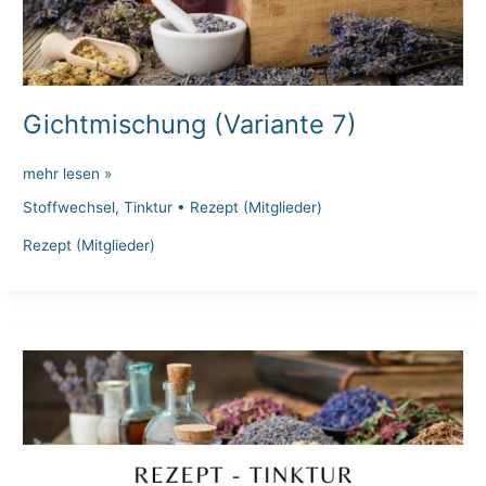
Gichtmischung (Variante 7)
Gichtmischung
mehr lesen »
(Variante
Stoffwechsel
,
Tinktur
•
Rezept (Mitglieder)
7)
Rezept (Mitglieder)