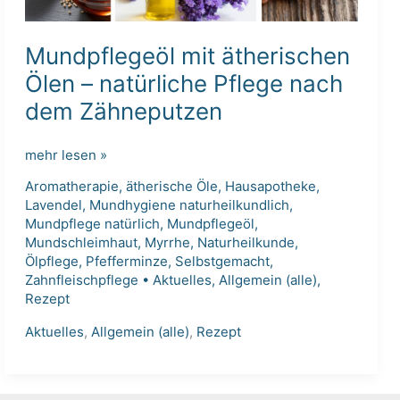
Mundpflegeöl mit ätherischen
Ölen – natürliche Pflege nach
dem Zähneputzen
Mundpflegeöl
mehr lesen »
mit
Aromatherapie
,
ätherische Öle
,
Hausapotheke
,
ätherischen
Lavendel
,
Mundhygiene naturheilkundlich
,
Ölen
Mundpflege natürlich
,
Mundpflegeöl
,
–
Mundschleimhaut
,
Myrrhe
,
Naturheilkunde
,
natürliche
Ölpflege
,
Pfefferminze
,
Selbstgemacht
,
Zahnfleischpflege
•
Aktuelles
,
Allgemein (alle)
,
Pflege
Rezept
nach
dem
Aktuelles
,
Allgemein (alle)
,
Rezept
Zähneputzen