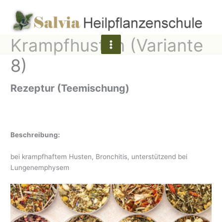
Zum
Inhalt
springen
Krampfhusten (Variante
8)
Rezeptur (Teemischung)
Beschreibung:
bei krampfhaftem Husten, Bronchitis, unterstützend bei
Lungenemphysem