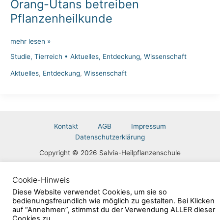
Orang-Utans betreiben
Pflanzenheilkunde
Orang-
mehr lesen »
Utans
Studie
,
Tierreich
•
Aktuelles
,
Entdeckung
,
Wissenschaft
betreiben
Pflanzenheilkunde
Aktuelles
,
Entdeckung
,
Wissenschaft
Kontakt
AGB
Impressum
Datenschutzerklärung
Copyright © 2026 Salvia-Heilpflanzenschule
Cookie-Hinweis
Vertrag widerrufen
Diese Website verwendet Cookies, um sie so
bedienungsfreundlich wie möglich zu gestalten. Bei Klicken
auf “Annehmen”, stimmst du der Verwendung ALLER dieser
Cookies zu.