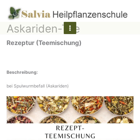
Zum
Inhalt
springen
Askariden-Tee
Rezeptur (Teemischung)
Beschreibung:
bei Spulwurmbefall (Askariden)