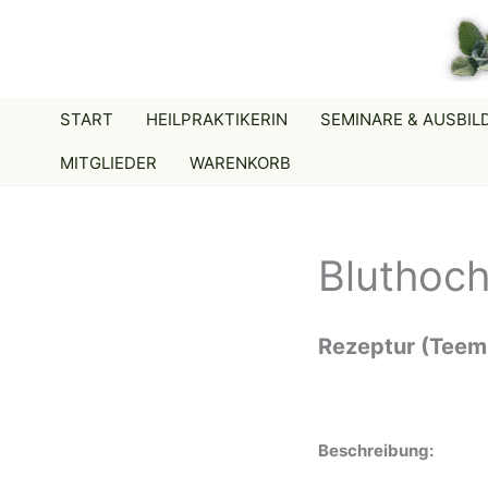
Zum
Inhalt
springen
START
HEILPRAKTIKERIN
SEMINARE & AUSBI
MITGLIEDER
WARENKORB
Bluthoc
Rezeptur (Teem
Beschreibung: