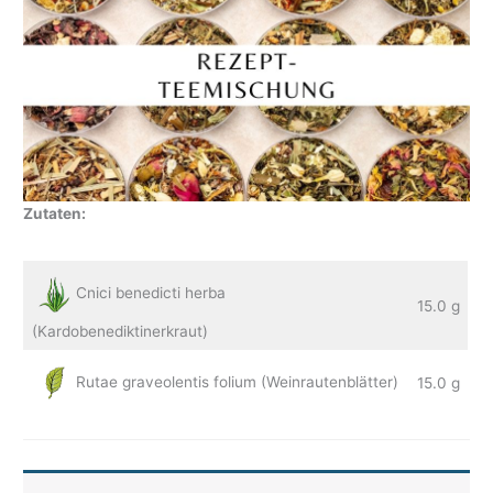
Zutaten:
Cnici benedicti herba
15.0 g
(Kardobenediktinerkraut)
Rutae graveolentis folium (Weinrautenblätter)
15.0 g