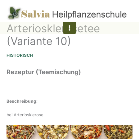
Zum
Inhalt
springen
Arteriosklerosetee
(Variante 10)
HISTORISCH
Rezeptur (Teemischung)
Beschreibung:
bei Arteriosklerose