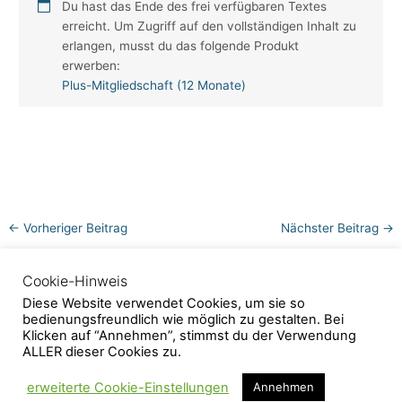
Du hast das Ende des frei verfügbaren Textes
erreicht. Um Zugriff auf den vollständigen Inhalt zu
erlangen, musst du das folgende Produkt
erwerben:
Plus-Mitgliedschaft (12 Monate)
←
Vorheriger Beitrag
Nächster Beitrag
→
Cookie-Hinweis
Kontakt
AGB
Impressum
Diese Website verwendet Cookies, um sie so
Datenschutzerklärung
bedienungsfreundlich wie möglich zu gestalten. Bei
Klicken auf “Annehmen”, stimmst du der Verwendung
Copyright © 2026 Salvia-Heilpflanzenschule
ALLER dieser Cookies zu.
erweiterte Cookie-Einstellungen
Annehmen
Vertrag widerrufen