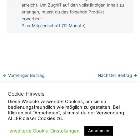
erreicht. Um Zugriff auf den vollständigen Inhalt zu
erlangen, musst du das folgende Produkt
erwerben:
Plus-Mitgliedschaft (12 Monate)
←
Vorheriger Beitrag
Nächster Beitrag
→
Cookie-Hinweis
Kontakt
AGB
Impressum
Diese Website verwendet Cookies, um sie so
Datenschutzerklärung
bedienungsfreundlich wie möglich zu gestalten. Bei
Klicken auf “Annehmen”, stimmst du der Verwendung
Copyright © 2026 Salvia-Heilpflanzenschule
ALLER dieser Cookies zu.
erweiterte Cookie-Einstellungen
Annehmen
Vertrag widerrufen